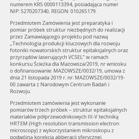
numerem KRS 0000113394, posiadająca numer
NIP: 5270207340, REGON: 010265179.
Przedmiotem Zamówienia jest preparatyka i
pomiar próbek struktur niezbędnych do realizacji
przez Zamawiającego projektu pod nazwą
„Technologia produkcji kluczowych dla rozwoju
fotoniki nowatorskich struktur epitaksjalnych oraz
przyrządów laserujących VCSEL” w ramach
konkursu Ścieżka dla Mazowsza/2019, nr wniosku
o dofinansowanie: MAZOWSZE/0032/19, umowa z
dnia 21 listopada 2019 r. nr: MAZOWSZE/0032/19-
00 zawarta z Narodowym Centrum Badań i
Rozwoju.
Przedmiotem zamówienia jest wykonanie
pomiarów trzech próbek – struktur epitaksjalnych
materiałów półprzewodnikowych III-V techniką
HRTEM (High resolution transmission electron
microscopy) z wykorzystaniem mikroskopu z
podwójną korekcją abberacji sferycznej