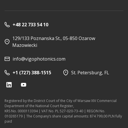
+48 22 733 54 10
129/133 Poznanska St., 05-850 Ozarow
Mazowiecki
info@vigophotonics.com
+1 (727) 388-1515
St. Petersburg, FL
Registered by the District Court of the City of Warsaw XIV Commercial
Department of the National Court Register,
KRS No. 0000113394 | VAT No. PL 527-020-73-40 | REGON No.
010265179 | The Company’s share capital amounts: 874 799,00 PLN fully
paid