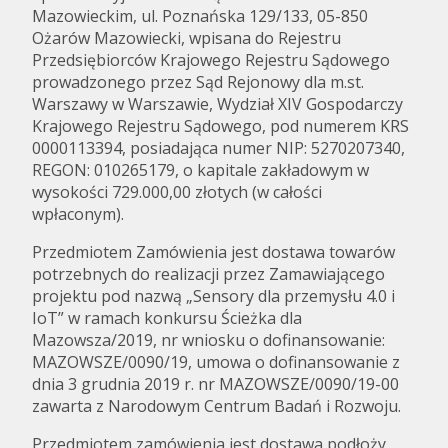
Mazowieckim, ul. Poznańska 129/133, 05-850
Ożarów Mazowiecki, wpisana do Rejestru
Przedsiębiorców Krajowego Rejestru Sądowego
prowadzonego przez Sąd Rejonowy dla m.st.
Warszawy w Warszawie, Wydział XIV Gospodarczy
Krajowego Rejestru Sądowego, pod numerem KRS
0000113394, posiadająca numer NIP: 5270207340,
REGON: 010265179, o kapitale zakładowym w
wysokości 729.000,00 złotych (w całości
wpłaconym).
Przedmiotem Zamówienia jest dostawa towarów
potrzebnych do realizacji przez Zamawiającego
projektu pod nazwą „Sensory dla przemysłu 4.0 i
IoT” w ramach konkursu Ścieżka dla
Mazowsza/2019, nr wniosku o dofinansowanie:
MAZOWSZE/0090/19, umowa o dofinansowanie z
dnia 3 grudnia 2019 r. nr MAZOWSZE/0090/19-00
zawarta z Narodowym Centrum Badań i Rozwoju.
Przedmiotem zamówienia jest dostawa podłoży