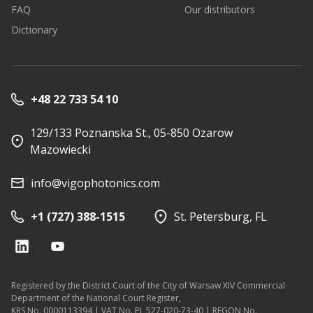
FAQ
Our distributors
Dictionary
+48 22 733 54 10
129/133 Poznanska St., 05-850 Ozarow
Mazowiecki
info@vigophotonics.com
+1 (727) 388-1515
St. Petersburg, FL
Registered by the District Court of the City of Warsaw XIV Commercial
Department of the National Court Register,
KRS No. 0000113394 | VAT No. PL 527-020-73-40 | REGON No.