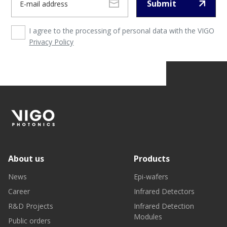
Submit
I agree to the processing of personal data with the VIGO
Privacy Policy
About us
Products
News
Epi-wafers
Career
Infrared Detectors
R&D Projects
Infrared Detection
Modules
Public orders