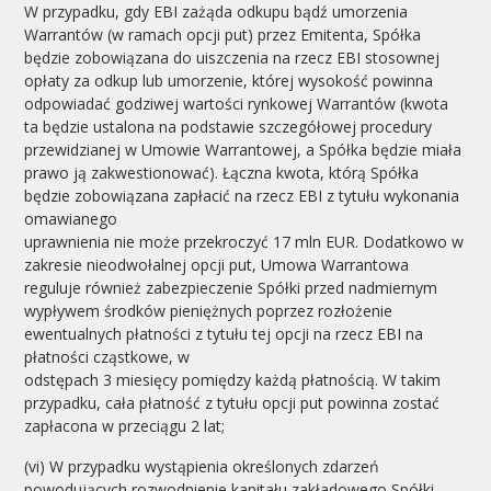
W przypadku, gdy EBI zażąda odkupu bądź umorzenia
Warrantów (w ramach opcji put) przez Emitenta, Spółka
będzie zobowiązana do uiszczenia na rzecz EBI stosownej
opłaty za odkup lub umorzenie, której wysokość powinna
odpowiadać godziwej wartości rynkowej Warrantów (kwota
ta będzie ustalona na podstawie szczegółowej procedury
przewidzianej w Umowie Warrantowej, a Spółka będzie miała
prawo ją zakwestionować). Łączna kwota, którą Spółka
będzie zobowiązana zapłacić na rzecz EBI z tytułu wykonania
omawianego
uprawnienia nie może przekroczyć 17 mln EUR. Dodatkowo w
zakresie nieodwołalnej opcji put, Umowa Warrantowa
reguluje również zabezpieczenie Spółki przed nadmiernym
wypływem środków pieniężnych poprzez rozłożenie
ewentualnych płatności z tytułu tej opcji na rzecz EBI na
płatności cząstkowe, w
odstępach 3 miesięcy pomiędzy każdą płatnością. W takim
przypadku, cała płatność z tytułu opcji put powinna zostać
zapłacona w przeciągu 2 lat;
(vi) W przypadku wystąpienia określonych zdarzeń
powodujących rozwodnienie kapitału zakładowego Spółki,