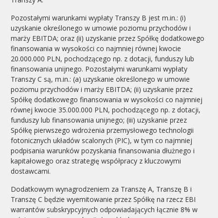
Pozostałymi warunkami wypłaty Transzy B jest m.in.: (i)
uzyskanie określonego w umowie poziomu przychodów i
marży EBITDA; oraz (ii) uzyskanie przez Spółkę dodatkowego
finansowania w wysokości co najmniej równej kwocie
20.000.000 PLN, pochodzącego np. z dotacji, funduszy lub
finansowania unijnego. Pozostałymi warunkami wypłaty
Transzy C są, m.in.: (a) uzyskanie określonego w umowie
poziomu przychodów i marży EBITDA; (ii) uzyskanie przez
Spółkę dodatkowego finansowania w wysokości co najmniej
równej kwocie 35.000.000 PLN, pochodzącego np. z dotacji,
funduszy lub finansowania unijnego; (iii) uzyskanie przez
Spółkę pierwszego wdrożenia przemysłowego technologii
fotonicznych układów scalonych (PIC), w tym co najmniej
podpisania warunków pozyskania finansowania dłużnego i
kapitałowego oraz strategię współpracy z kluczowymi
dostawcami.
Dodatkowym wynagrodzeniem za Transzę A, Transzę B i
Transzę C będzie wyemitowanie przez Spółkę na rzecz EBI
warrantów subskrypcyjnych odpowiadających łącznie 8% w