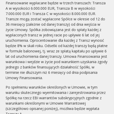
Finansowanie wypłacane będzie w trzech transzach: Transza
A w wysokości 6.000.000 EUR, Transza B w wysokości
7.000.000 EUR i Transza C w wysokości 8.000.000 EUR.
Transze mogą zostać wypłacone Spółce w okresie od 12 do
36 miesięcy (zależnie od danej transzy) od dnia wejścia w
życie Umowy. Spółka zobowiązana jest do spłaty każdej z
wypłaconych transz w jednej racie po upływie 6 lat od jej
uruchomienia. Oprocentowanie dla każdej z Transz wynosić
będzie 8% w skali roku. Odsetki od każdej transzy będą płatne
w formule balonowej, tj. wraz ze spłatą kapitału po upływie 6
lat od uruchomienia danej transzy. Umowa Finansowania jest
warunkowa i wejdzie w życie pod warunkiem uzyskania zgody
jednego z banków finansujących działalność Spółki, w
terminie nie dłuższym niż 6 miesięcy od dnia podpisania
Umowy Finansowania.
Po spełnieniu warunków określonych w Umowie, w tym
warunku skutecznego wyemitowania i zarejestrowania przez
Spółkę na rzecz EBI warrantów subskrypcyjnych zgodnie z
warunkami określonymi w Umowie Warrantowej
(szczegółowo opisanej poniżej), możliwa będzie wypłata
Transzy A.