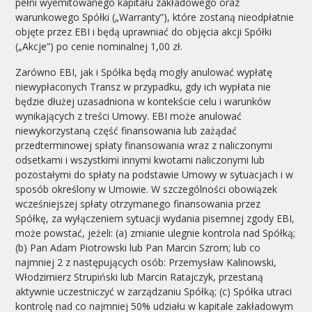
pełni wyemitowanego kapitału zakładowego oraz
warunkowego Spółki („Warranty”), które zostaną nieodpłatnie
objęte przez EBI i będą uprawniać do objęcia akcji Spółki
(„Akcje”) po cenie nominalnej 1,00 zł.
Zarówno EBI, jak i Spółka będą mogły anulować wypłatę
niewypłaconych Transz w przypadku, gdy ich wypłata nie
będzie dłużej uzasadniona w kontekście celu i warunków
wynikających z treści Umowy. EBI może anulować
niewykorzystaną część finansowania lub zażądać
przedterminowej spłaty finansowania wraz z naliczonymi
odsetkami i wszystkimi innymi kwotami naliczonymi lub
pozostałymi do spłaty na podstawie Umowy w sytuacjach i w
sposób określony w Umowie. W szczególności obowiązek
wcześniejszej spłaty otrzymanego finansowania przez
Spółkę, za wyłączeniem sytuacji wydania pisemnej zgody EBI,
może powstać, jeżeli: (a) zmianie ulegnie kontrola nad Spółką;
(b) Pan Adam Piotrowski lub Pan Marcin Szrom; lub co
najmniej 2 z następujących osób: Przemysław Kalinowski,
Włodzimierz Strupiński lub Marcin Ratajczyk, przestaną
aktywnie uczestniczyć w zarządzaniu Spółką; (c) Spółka utraci
kontrolę nad co najmniej 50% udziału w kapitale zakładowym