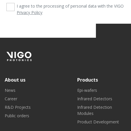
I agree to the processing of personal data with the VIGO
Privacy Policy
About us
Products
News
Epi-wafers
Career
Infrared Detectors
R&D Projects
Infrared Detection
Modules
Public orders
Product Development