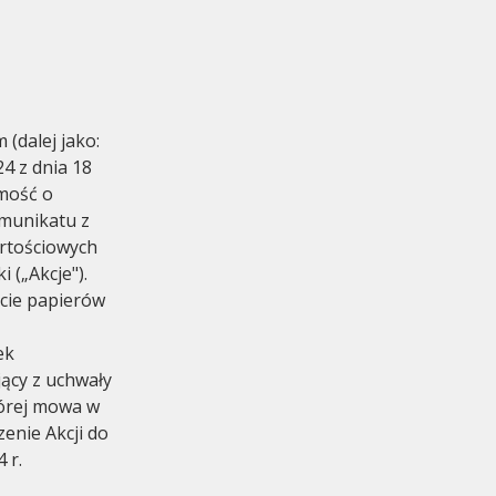
 (dalej jako:
4 z dnia 18
omadzenie
omość o
munikatu z
artościowych
 („Akcje").
ycie papierów
ek
ący z uchwały
tórej mowa w
enie Akcji do
 r.