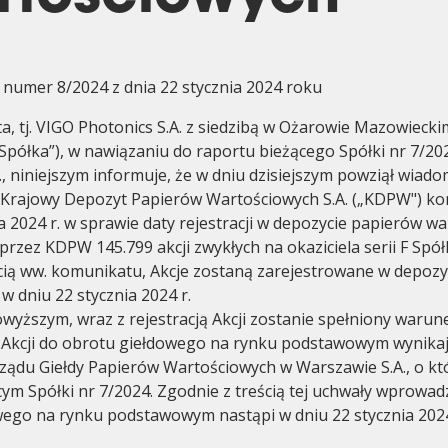
 numer 8/2024 z dnia 22 stycznia 2024 roku
a, tj. VIGO Photonics S.A. z siedzibą w Ożarowie Mazowieckim
„Spółka”), w nawiązaniu do raportu bieżącego Spółki nr 7/202
Ład korporacyjny
Walne zgr
r., niniejszym informuje, że w dniu dzisiejszym powziął wiad
 Krajowy Depozyt Papierów Wartościowych S.A. („KDPW") ko
ia 2024 r. w sprawie daty rejestracji w depozycie papierów w
zez KDPW 145.799 akcji zwykłych na okaziciela serii F Spółki
cią ww. komunikatu, Akcje zostaną zarejestrowane w depoz
w dniu 22 stycznia 2024 r.
wyższym, wraz z rejestracją Akcji zostanie spełniony warun
Akcji do obrotu giełdowego na rynku podstawowym wynikaj
ządu Giełdy Papierów Wartościowych w Warszawie S.A., o k
cym Spółki nr 7/2024. Zgodnie z treścią tej uchwały wprowadz
ego na rynku podstawowym nastąpi w dniu 22 stycznia 2024