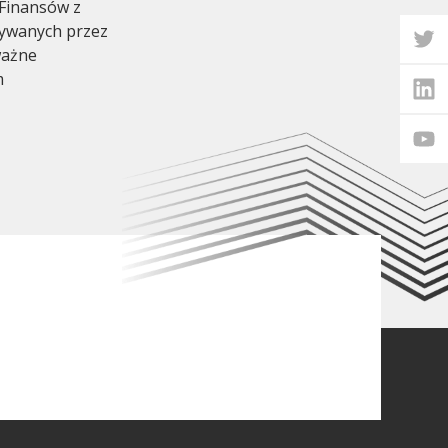
 Finansów z
zywanych przez
ważne
m