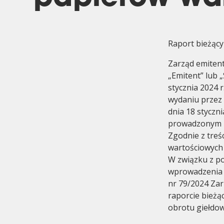
Raport bieżący
Zarząd emitent
„Emitent” lub 
Komitet Audytu
Historia
stycznia 2024 
wydaniu przez
dnia 18 styczn
prowadzonym pr
Zgodnie z treś
wartościowych 
W związku z po
wprowadzenia 
nr 79/2024 Zar
raporcie bieżą
obrotu giełdow