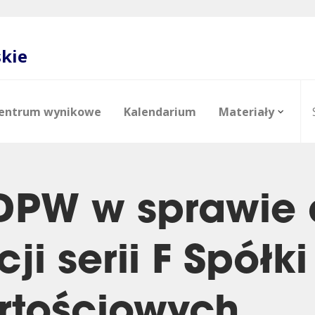
skie
entrum wynikowe
Kalendarium
Materiały
DPW w sprawie 
cji serii F Spół
e
o
Akcjonariat
Raporty analityczne
Zdjęcia
Zarząd
Polityka 
rtościowych