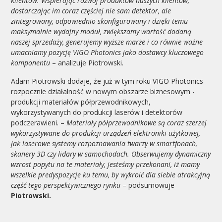
klientów. Wspierając rozwój produktów naszych klientów,
dostarczając im coraz częściej nie sam detektor, ale
zintegrowany, odpowiednio skonfigurowany i dzięki temu
maksymalnie wydajny moduł, zwiększamy wartość dodaną
naszej sprzedaży, generujemy wyższe marże i co równie ważne
umacniamy pozycję VIGO Photonics jako dostawcy kluczowego
komponentu
– analizuje Piotrowski.
Adam Piotrowski dodaje, że już w tym roku VIGO Photonics
rozpocznie działalność w nowym obszarze biznesowym -
produkcji materiałów półprzewodnikowych,
wykorzystywanych do produkcji laserów i detektorów
podczerawieni. –
Materiały półprzewodnikowe są coraz szerzej
wykorzystywane do produkcji urządzeń elektroniki użytkowej,
jak laserowe systemy rozpoznawania twarzy w smartfonach,
skanery 3D czy lidary w samochodach. Obserwujemy dynamiczny
wzrost popytu na te materiały, jesteśmy przekonani, iż mamy
wszelkie predyspozycje ku temu, by wykroić dla siebie atrakcyjną
część tego perspektywicznego rynku
– podsumowuje
Piotrowski.