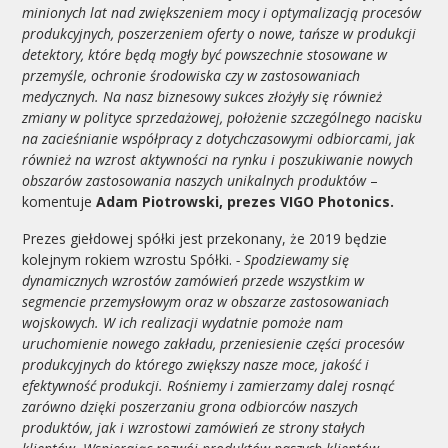
minionych lat nad zwiększeniem mocy i optymalizacją procesów
produkcyjnych, poszerzeniem oferty o nowe, tańsze w produkcji
detektory, które będą mogły być powszechnie stosowane w
przemyśle, ochronie środowiska czy w zastosowaniach
medycznych. Na nasz biznesowy sukces złożyły się również
zmiany w polityce sprzedażowej, położenie szczególnego nacisku
na zacieśnianie współpracy z dotychczasowymi odbiorcami, jak
również na wzrost aktywności na rynku i poszukiwanie nowych
obszarów zastosowania naszych unikalnych produktów
–
komentuje
Adam Piotrowski, prezes VIGO Photonics.
Prezes giełdowej spółki jest przekonany, że 2019 będzie
kolejnym rokiem wzrostu Spółki.
- Spodziewamy się
dynamicznych wzrostów zamówień przede wszystkim w
segmencie przemysłowym oraz w obszarze zastosowaniach
wojskowych. W ich realizacji wydatnie pomoże nam
uruchomienie nowego zakładu, przeniesienie części procesów
produkcyjnych do którego zwiększy nasze moce, jakość i
efektywność produkcji. Rośniemy i zamierzamy dalej rosnąć
zarówno dzięki poszerzaniu grona odbiorców naszych
produktów, jak i wzrostowi zamówień ze strony stałych