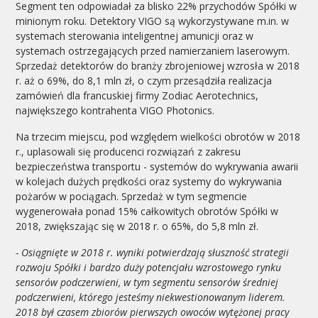
Segment ten odpowiadał za blisko 22% przychodów Spółki w
minionym roku. Detektory VIGO są wykorzystywane m.in. w
systemach sterowania inteligentnej amunicji oraz w
systemach ostrzegających przed namierzaniem laserowym.
Sprzedaż detektorów do branży zbrojeniowej wzrosła w 2018
r. aż o 69%, do 8,1 mln zł, o czym przesądziła realizacja
zamówień dla francuskiej firmy Zodiac Aerotechnics,
największego kontrahenta VIGO Photonics.
Na trzecim miejscu, pod względem wielkości obrotów w 2018
r., uplasowali się producenci rozwiązań z zakresu
bezpieczeństwa transportu - systemów do wykrywania awarii
w kolejach dużych prędkości oraz systemy do wykrywania
pożarów w pociągach. Sprzedaż w tym segmencie
wygenerowała ponad 15% całkowitych obrotów Spółki w
2018, zwiększając się w 2018 r. o 65%, do 5,8 mln zł.
- Osiągnięte w 2018 r. wyniki potwierdzają słuszność strategii
rozwoju Spółki i bardzo duży potencjału wzrostowego rynku
sensorów podczerwieni, w tym segmentu sensorów średniej
podczerwieni, którego jesteśmy niekwestionowanym liderem.
2018 był czasem zbiorów pierwszych owoców wytężonej pracy