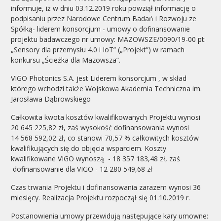
informuje, iż w dniu 03.12.2019 roku powziął informację o
podpisaniu przez Narodowe Centrum Badań i Rozwoju ze
Spółką- liderem konsorcjum - umowy o dofinansowanie
projektu badawczego nr umowy: MAZOWSZE/0090/19-00 pt:
„Sensory dla przemysłu 4.0 i IoT” („Projekt”) w ramach
konkursu „Ścieżka dla Mazowsza”.
VIGO Photonics S.A. jest Liderem konsorcjum , w skład
którego wchodzi także Wojskowa Akademia Techniczna im.
Jarosława Dąbrowskiego
Całkowita kwota kosztów kwalifikowanych Projektu wynosi
20 645 225,82 zł, zaś wysokość dofinansowania wynosi
14 568 592,02 zł, co stanowi 70,57 % całkowitych kosztów
kwalifikujących się do objęcia wsparciem. Koszty
kwalifikowane VIGO wynoszą - 18 357 183,48 zł, zaś
dofinansowanie dla VIGO - 12 280 549,68 zł
Czas trwania Projektu i dofinansowania zarazem wynosi 36
miesięcy. Realizacja Projektu rozpoczął się 01.10.2019 r.
Postanowienia umowy przewidują następujące kary umowne: