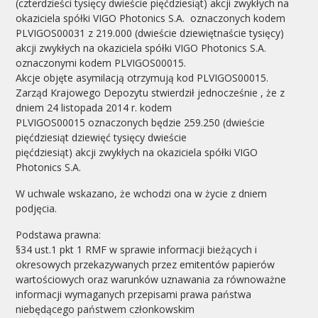
(czterdzieści tysięcy dwieście pięćdziesiąt) akcji zwykłych na
okaziciela spółki VIGO Photonics S.A. oznaczonych kodem
PLVIGOS00031 z 219.000 (dwieście dziewiętnaście tysięcy)
akcji zwykłych na okaziciela spółki VIGO Photonics S.A.
oznaczonymi kodem PLVIGOS00015.
Akcje objęte asymilacją otrzymują kod PLVIGOS00015.
Zarząd Krajowego Depozytu stwierdził jednocześnie , że z
dniem 24 listopada 2014 r. kodem
PLVIGOS00015 oznaczonych będzie 259.250 (dwieście
pięćdziesiąt dziewięć tysięcy dwieście
pięćdziesiąt) akcji zwykłych na okaziciela spółki VIGO
Photonics S.A.
W uchwale wskazano, że wchodzi ona w życie z dniem
podjęcia.
Podstawa prawna:
§34 ust.1 pkt 1 RMF w sprawie informacji bieżących i
okresowych przekazywanych przez emitentów papierów
wartościowych oraz warunków uznawania za równoważne
informacji wymaganych przepisami prawa państwa
niebędącego państwem członkowskim