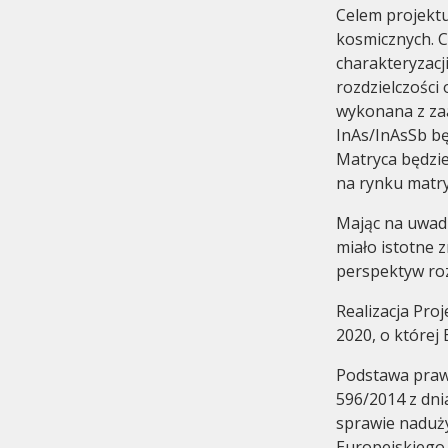
Celem projektu
kosmicznych. 
charakteryzacj
rozdzielczości
wykonana z zaa
InAs/InAsSb bę
Matryca będzie
na rynku matry
Mając na uwadz
miało istotne z
perspektyw ro
Realizacja Proj
2020, o której
Podstawa prawn
596/2014 z dni
sprawie naduż
Europejskiego 