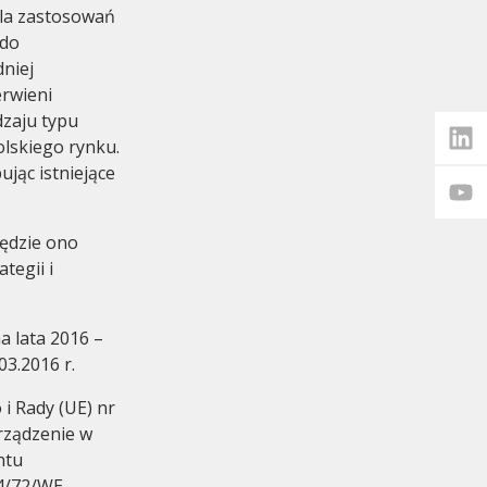
dla zastosowań
 do
niej
erwieni
dzaju typu
lskiego rynku.
jąc istniejące
ędzie ono
tegii i
na lata 2016 –
3.2016 r.
i Rady (UE) nr
rządzenie w
ntu
04/72/WE