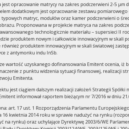
 jest opracowanie matrycy na zakres podczerwieni 2-5 μm 
Celem dodatkowym jest opracowanie zestawu pomiarowego
i typowych matryc, modułów oraz kamer podczerwieni o śred
 obrazu. Proponowana w projekcie matryca na zakres podcz
wansowanego technologicznie materiału – supersieci II ro
dzie produktem nowym i całkowicie innowacyjnym w skali po
 również produktem innowacyjnym w skali światowej zastępu
ce z antymonku indu InSb.
e wartość uzyskanego dofinansowania Emitent ocenia, iż b
naczenie z punktu widzenia sytuacji finansowej, realizacji stra
zwoju Emitenta.
ektu jest ciągiem dalszym realizacji założeń Strategii Spółki 
 Emitent informował raportem bieżącym nr 7/2016 w dniu 21.0
a: art. 17 ust. 1 Rozporządzenia Parlamentu Europejskiego 
a 16 kwietnia 2014 roku w sprawie nadużyć na rynku (rozpo
yć na rynku) oraz uchylające Dyrektywę 2003/6/WE Parlame
i Rady i Dyrektywy Komisji 2003/124/WE, 2003/125/WE i 20