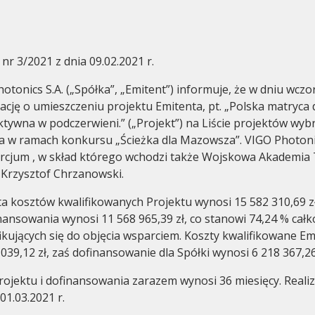
nr 3/2021 z dnia 09.02.2021 r.
otonics S.A. („Spółka”, „Emitent”) informuje, że w dniu wcz
ację o umieszczeniu projektu Emitenta, pt. „Polska matryca
Corporate governance
General m
tywna w podczerwieni.” („Projekt”) na Liście projektów wyb
 w ramach konkursu „Ścieżka dla Mazowsza”. VIGO Photonics
rcjum , w skład którego wchodzi także Wojskowa Akademia 
 Krzysztof Chrzanowski.
a kosztów kwalifikowanych Projektu wynosi 15 582 310,69 zł
ansowania wynosi 11 568 965,39 zł, co stanowi 74,24 % całk
ikujących się do objęcia wsparciem. Koszty kwalifikowane Em
39,12 zł, zaś dofinansowanie dla Spółki wynosi 6 218 367,26 
rojektu i dofinansowania zarazem wynosi 36 miesięcy. Realiz
01.03.2021 r.