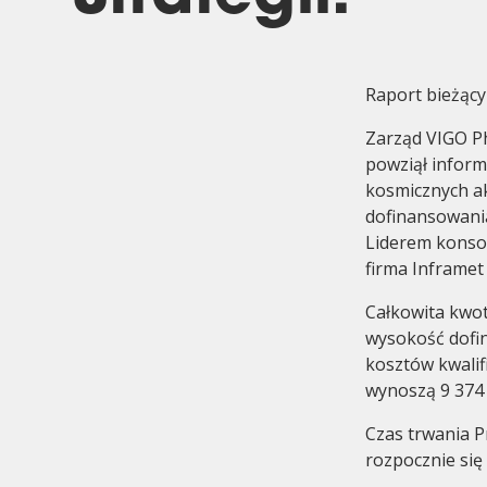
Raport bieżący 
Zarząd VIGO Ph
powziął inform
Audit Commitee
History
kosmicznych ak
dofinansowania
Liderem konso
firma Inframet
Całkowita kwot
wysokość dofin
kosztów kwalif
wynoszą 9 374 0
Czas trwania P
rozpocznie się 