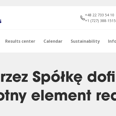
+48 22 733 54 10
s
+1 (727) 388-1515
Results center
Calendar
Sustainability
Inf
rzez Spółkę do
totny element rea
e
s
Shareholders
Brokers about us
Photos
Manageme
Dividend p