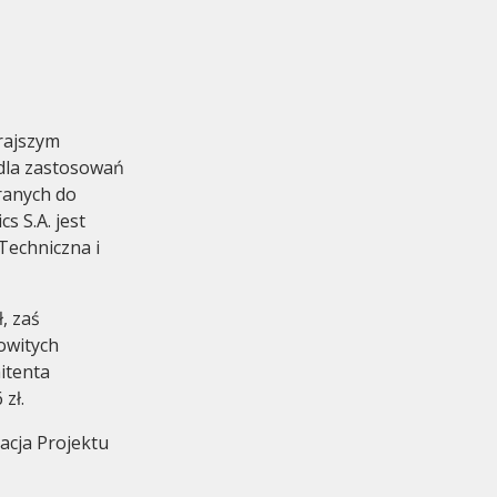
orajszym
 dla zastosowań
eetings
ranych do
 S.A. jest
Techniczna i
, zaś
owitych
itenta
zł.
acja Projektu