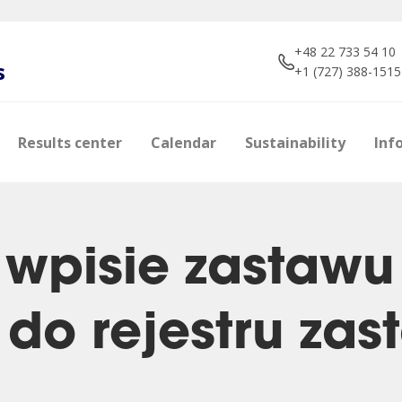
+48 22 733 54 10
s
+1 (727) 388-1515
Results center
Calendar
Sustainability
Inf
 wpisie zastawu
 do rejestru za
e
s
Shareholders
Brokers about us
Photos
Manageme
Dividend p