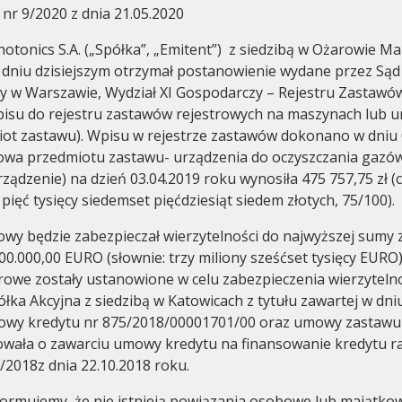
 nr 9/2020 z dnia 21.05.2020
otonics S.A. („Spółka”, „Emitent”) z siedzibą w Ożarowie M
w dniu dzisiejszym otrzymał postanowienie wydane przez Sąd
y w Warszawie, Wydział XI Gospodarczy – Rejestru Zastawó
isu do rejestru zastawów rejestrowych na maszynach lub u
miot zastawu). Wpisu w rejestrze zastawów dokonano w dniu 
Corporate governance
General m
owa przedmiotu zastawu- urządzenia do oczyszczania gazów
ządzenie) na dzień 03.04.2019 roku wynosiła 475 757,75 zł (
pięć tysięcy siedemset pięćdziesiąt siedem złotych, 75/100).
owy będzie zabezpieczał wierzytelności do najwyższej sumy
00.000,00 EURO (słownie: trzy miliony sześćset tysięcy EURO)
rowe zostały ustanowione w celu zabezpieczenia wierzyteln
łka Akcyjna z siedzibą w Katowicach z tytułu zawartej w dniu
wy kredytu nr 875/2018/00001701/00 oraz umowy zastawu 
owała o zawarciu umowy kredytu na finansowanie kredytu 
/2018z dnia 22.10.2018 roku.
ormujemy, że nie istnieją powiązania osobowe lub majątko