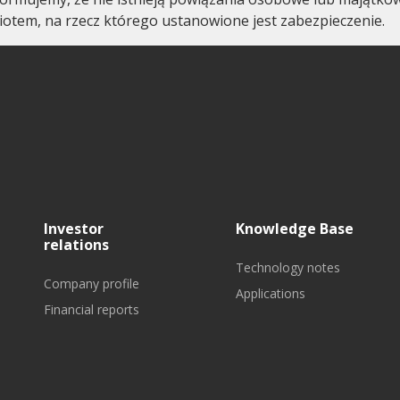
otem, na rzecz którego ustanowione jest zabezpieczenie.
Investor
Knowledge Base
relations
Technology notes
Company profile
Applications
Financial reports