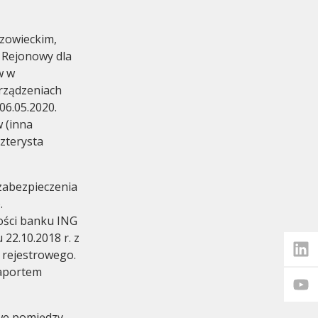
azowieckim,
 Rejonowy dla
w w
rządzeniach
06.05.2020.
eetings
 (inna
czterysta
 zabezpieczenia
.
ości banku ING
 22.10.2018 r. z
rejestrowego.
raportem
we pomiędzy