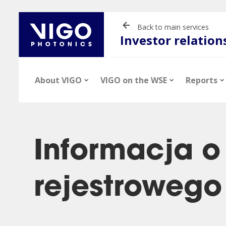
Back to main services
Investor relation
About VIGO
VIGO on the WSE
Reports
Informacja o
rejestrowego
News
Stock information
Financial reports
Presentations
Company profil
Stock quotes
Current report
Videos