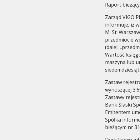
Raport bieżący
Zarząd VIGO Ph
informuje, iż 
M. St. Warszaw
przedmiocie wp
(dalej: „przed
Audit Commitee
History
Wartość księg
maszyna lub ur
siedemdziesiąt 
Zastaw rejestr
wynoszącej 3.6
Zastawy rejest
Bank Ślaski Spó
Emitentem umo
Spółka inform
bieżącym nr 31
Dodatkowo inf