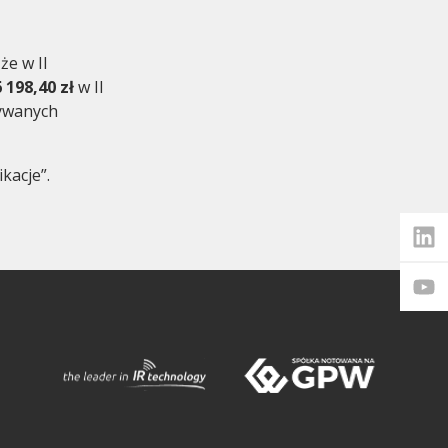
że w II
 198,40 zł
w II
nywanych
eetings
kacje”.