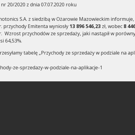
 nr 20/2020 z dnia 07.07.2020 roku
otonics S.A. z siedzibą w Ożarowie Mazowieckim informuje, 
r. przychody Emitenta wyniosły
13 896 546,23
zł, wobec
8 446
r. Wzrost przychodów ze sprzedaży, jaki nastąpił w porów
si 64,53%.
Corporate governance
General m
rzesyłamy tabelę „Przychody ze sprzedaży w podziale na apli
hody-ze-sprzedazy-w-podziale-na-aplikacje-1