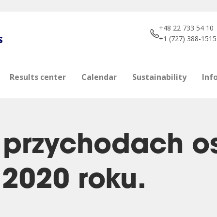
+48 22 733 54 10
s
+1 (727) 388-1515
Results center
Calendar
Sustainability
Inf
 przychodach o
 2020 roku.
e
s
Shareholders
Brokers about us
Photos
Manageme
Dividend p