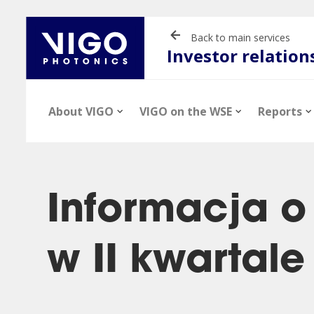
Back to main services
Investor relation
About VIGO
VIGO on the WSE
Reports
Informacja o
w II kwartale
News
Stock information
Financial reports
Presentations
Company profil
Stock quotes
Current report
Videos