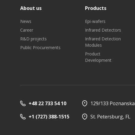
About us
Products
News
Epi-wafers
Career
Infrared Detectors
R&D projects
Infrared Detection
Modules
Public Procurements
Product
Development
+48 22 733 54 10
129/133 Poznanska 
+1 (727) 388-1515
St. Petersburg, FL