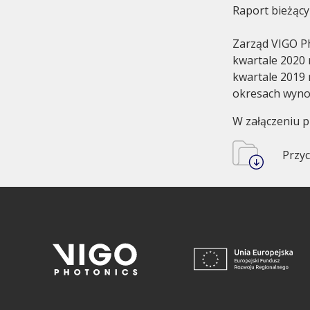
Raport bieżący
Zarząd VIGO Ph
kwartale 2020 
kwartale 2019 
okresach wyno
Audit Commitee
History
W załączeniu p
Przyc