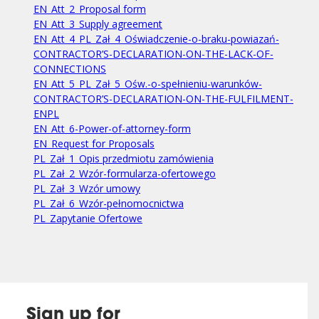
EN_Att_2_Proposal form
EN_Att_3_Supply agreement
EN_Att_4_PL_Zał_4_Oświadczenie-o-braku-powiazań-
CONTRACTOR’S-DECLARATION-ON-THE-LACK-OF-
CONNECTIONS
EN_Att_5_PL_Zał_5_Ośw.-o-spełnieniu-warunków-
CONTRACTOR’S-DECLARATION-ON-THE-FULFILMENT-
ENPL
EN_Att_6-Power-of-attorney-form
EN_Request for Proposals
PL_Zał_1_Opis przedmiotu zamówienia
PL_Zał_2_Wzór-formularza-ofertowego
PL_Zał_3_Wzór umowy
PL_Zał_6_Wzór-pełnomocnictwa
PL_Zapytanie Ofertowe
Sign up for