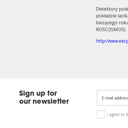
Detektory podc
pokładzie łazi
bieżącego roku
ROSCOSMOS).
http:/www.eec
Quality
Sign up for
our newsletter
I agree to 