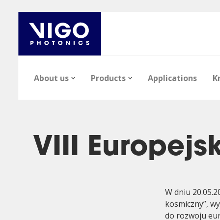
About us
Products
Applications
K
VIII Europej
News
Epi-wafers
Articles
Career
Infrared Detect
Files
W dniu 20.05.2
kosmiczny”, wy
do rozwoju eu