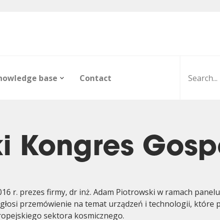
nowledge base
Contact
ski Kongres Gos
ors
016 r. prezes firmy, dr inż. Adam Piotrowski w ramach panel
R&D projects
Infrared Detection
Dictionary
Public ord
Product D
FAQ
Modules
głosi przemówienie na temat urządzeń i technologii, które p
ropejskiego sektora kosmicznego.