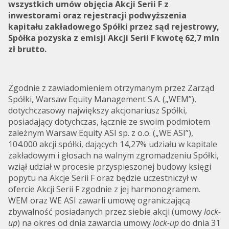
wszystkich umów objęcia Akcji Serii F z
inwestorami oraz rejestracji podwyższenia
kapitału zakładowego Spółki przez sąd rejestrowy,
Spółka pozyska z emisji Akcji Serii F kwotę 62,7 mln
zł brutto.
Zgodnie z zawiadomieniem otrzymanym przez Zarząd
Spółki, Warsaw Equity Management S.A. („WEM”),
dotychczasowy największy akcjonariusz Spółki,
posiadający dotychczas, łącznie ze swoim podmiotem
zależnym Warsaw Equity ASI sp. z o.o. („WE ASI”),
104.000 akcji spółki, dających 14,27% udziału w kapitale
zakładowym i głosach na walnym zgromadzeniu Spółki,
wziął udział w procesie przyspieszonej budowy księgi
popytu na Akcje Serii F oraz będzie uczestniczył w
ofercie Akcji Serii F zgodnie z jej harmonogramem.
WEM oraz WE ASI zawarli umowę ograniczającą
zbywalność posiadanych przez siebie akcji (umowy
lock-
up
) na okres od dnia zawarcia umowy
lock-up
do dnia 31