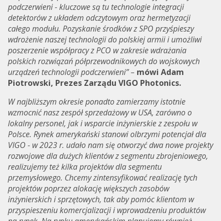
podczerwieni - kluczowe są tu technologie integracji
detektorów z układem odczytowym oraz hermetyzacji
całego modułu. Pozyskanie środków z SPO przyśpieszy
wdrożenie naszej technologii do polskiej armii i umożliwi
poszerzenie współpracy z PCO w zakresie wdrażania
polskich rozwiązań półprzewodnikowych do wojskowych
urządzeń technologii podczerwieni” –
mówi Adam
Piotrowski, Prezes Zarządu VIGO Photonics.
W najbliższym okresie ponadto zamierzamy istotnie
wzmocnić nasz zespół sprzedażowy w USA, zarówno o
lokalny personel, jak i wsparcie inżynierskie z zespołu w
Polsce. Rynek amerykański stanowi olbrzymi potencjał dla
VIGO - w 2023 r. udało nam się otworzyć dwa nowe projekty
rozwojowe dla dużych klientów z segmentu zbrojeniowego,
realizujemy też kilka projektów dla segmentu
przemysłowego. Chcemy zintensyfikować realizację tych
projektów poprzez alokację większych zasobów
inżynierskich i sprzętowych, tak aby pomóc klientom w
przyspieszeniu komercjalizacji i wprowadzeniu produktów
na rynek. Na rynku amerykańskim planujemy również