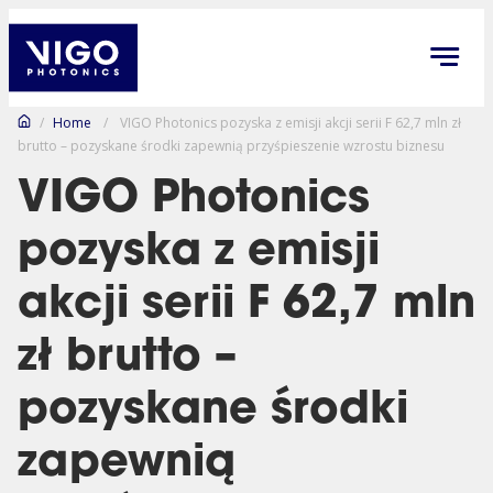
/
Home
/
VIGO Photonics pozyska z emisji akcji serii F 62,7 mln zł
brutto – pozyskane środki zapewnią przyśpieszenie wzrostu biznesu
VIGO Photonics
pozyska z emisji
akcji serii F 62,7 mln
zł brutto –
pozyskane środki
zapewnią