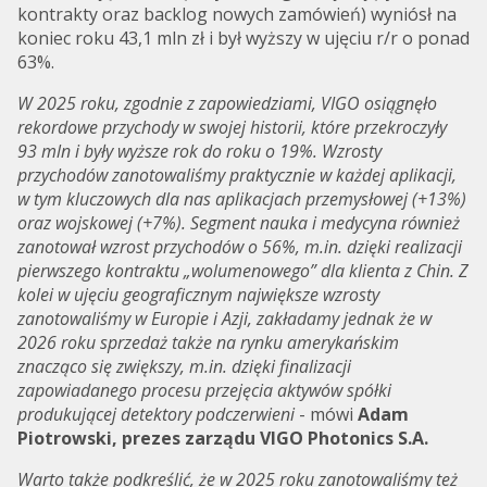
kontrakty oraz backlog nowych zamówień) wyniósł na
koniec roku 43,1 mln zł i był wyższy w ujęciu r/r o ponad
63%.
W 2025 roku, zgodnie z zapowiedziami, VIGO osiągnęło
rekordowe przychody w swojej historii, które przekroczyły
93 mln i były wyższe rok do roku o 19%. Wzrosty
przychodów zanotowaliśmy praktycznie w każdej aplikacji,
w tym kluczowych dla nas aplikacjach przemysłowej (+13%)
oraz wojskowej (+7%). Segment nauka i medycyna również
zanotował wzrost przychodów o 56%, m.in. dzięki realizacji
pierwszego kontraktu „wolumenowego” dla klienta z Chin. Z
kolei w ujęciu geograficznym największe wzrosty
zanotowaliśmy w Europie i Azji, zakładamy jednak że w
2026 roku sprzedaż także na rynku amerykańskim
znacząco się zwiększy, m.in. dzięki finalizacji
zapowiadanego procesu przejęcia aktywów spółki
produkującej detektory podczerwieni
- mówi
Adam
Piotrowski, prezes zarządu VIGO Photonics S.A.
Warto także podkreślić, że w 2025 roku zanotowaliśmy też