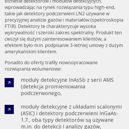
biznesie detektorów i modułów detekcyjnych,
wprowadzając na rynek rozwiązania typu high-end,
takie jak detektory podczerwieni LN2 używane w
precyzyjnej analizie gazów i materiałów (spektroskopia
FTIR). Detektory te charakteryzuje wysoka
wykrywalność i szeroki zakres spektralny. Produkt ten
cieszył się dużym zainteresowaniem klientów, a
efektem było m.in. podpisanie 3-letniej umowy z dużym
amerykańskim klientem.
Ponadto do oferty trafiły nowoopracowane
rozwiązania wolumenowe:
moduły detekcyjne InAsSb z serii AMS
(detekcja promieniowania
podczerwonego,
moduły detekcyjne z układami scalonymi
(ASIC) i detektory podczerwieni InGaAs-
1.7., oba typy detektorów są używane
m.in. do detekcji i analizy gazów,