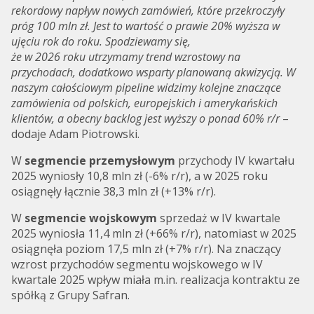
rekordowy napływ nowych zamówień, które przekroczyły
próg 100 mln zł. Jest to wartość o prawie 20% wyższa w
ujęciu rok do roku. Spodziewamy się,
że w 2026 roku utrzymamy trend wzrostowy na
przychodach, dodatkowo wsparty planowaną akwizycją. W
naszym całościowym pipeline widzimy kolejne znaczące
zamówienia od polskich, europejskich i amerykańskich
klientów, a obecny backlog jest wyższy o ponad 60% r/r
–
dodaje Adam Piotrowski.
W
segmencie przemysłowym
przychody IV kwartału
2025 wyniosły 10,8 mln zł (-6% r/r), a w 2025 roku
osiągnęły łącznie 38,3 mln zł (+13% r/r).
W
segmencie wojskowym
sprzedaż w IV kwartale
2025 wyniosła 11,4 mln zł (+66% r/r), natomiast w 2025
osiągnęła poziom 17,5 mln zł (+7% r/r). Na znaczący
wzrost przychodów segmentu wojskowego w IV
kwartale 2025 wpływ miała m.in. realizacja kontraktu ze
spółką z Grupy Safran.