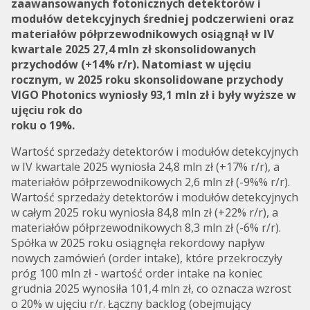
zaawansowanych fotonicznych detektorów i
modułów detekcyjnych średniej podczerwieni oraz
materiałów półprzewodnikowych osiągnął w IV
kwartale 2025 27,4 mln zł skonsolidowanych
przychodów (+14% r/r). Natomiast w ujęciu
rocznym, w 2025 roku skonsolidowane przychody
VIGO Photonics wyniosły 93,1 mln zł i były wyższe w
ujęciu rok do
roku o 19%.
Wartość sprzedaży detektorów i modułów detekcyjnych
w IV kwartale 2025 wyniosła 24,8 mln zł (+17% r/r), a
materiałów półprzewodnikowych 2,6 mln zł (-9%% r/r).
Wartość sprzedaży detektorów i modułów detekcyjnych
w całym 2025 roku wyniosła 84,8 mln zł (+22% r/r), a
materiałów półprzewodnikowych 8,3 mln zł (-6% r/r).
Spółka w 2025 roku osiągnęła rekordowy napływ
nowych zamówień (order intake), które przekroczyły
próg 100 mln zł - wartość order intake na koniec
grudnia 2025 wynosiła 101,4 mln zł, co oznacza wzrost
o 20% w ujęciu r/r. Łączny backlog (obejmujący