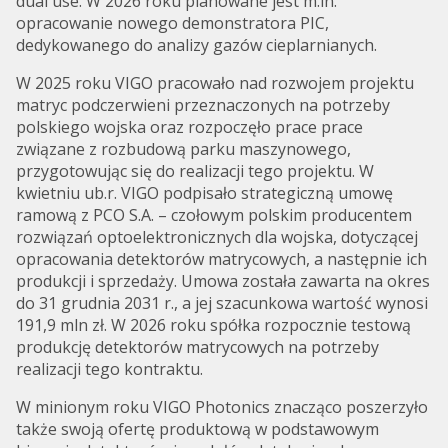
dual use. W 2026 roku planowane jest m.in.
opracowanie nowego demonstratora PIC,
dedykowanego do analizy gazów cieplarnianych.
W 2025 roku VIGO pracowało nad rozwojem projektu
matryc podczerwieni przeznaczonych na potrzeby
polskiego wojska oraz rozpoczęło prace prace
związane z rozbudową parku maszynowego,
przygotowując się do realizacji tego projektu. W
kwietniu ub.r. VIGO podpisało strategiczną umowę
ramową z PCO S.A. – czołowym polskim producentem
rozwiązań optoelektronicznych dla wojska, dotyczącej
opracowania detektorów matrycowych, a następnie ich
produkcji i sprzedaży. Umowa została zawarta na okres
do 31 grudnia 2031 r., a jej szacunkowa wartość wynosi
191,9 mln zł. W 2026 roku spółka rozpocznie testową
produkcję detektorów matrycowych na potrzeby
realizacji tego kontraktu.
W minionym roku VIGO Photonics znacząco poszerzyło
także swoją ofertę produktową w podstawowym