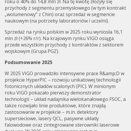
roku o 40% do 14,8 mln zł. Na tę kwotę złożyły się
przychody z segmentu przemysłowego (w tym kontrakt
„wolumenowy” z Chin) oraz sprzedaż w segmencie
naukowym (na potrzeby laboratoriów i uczelni).
Sprzedaż na rynku polskim w 2025 roku wyniosła 16,1
mln zł (+26% r/r). Na krajowym rynku VIGO osiąga
przede wszystkim przychody z kontraktów z sektorem
wojskowym (Grupa PGZ).
Podsumowanie 2025
W 2025 VIGO prowadziło intensywne prace R&amp;D w
projekcie HyperPIC – rozwoju unikatowej technologii
fotonicznych układów scalonych (PIC). W minionym
roku VIGO pokazało pierwszy demonstrator
technologii – układ nadajnika wielokanałowego FSOC, a
także rozwijało linie produktowe, które znajdą
zastosowanie w projekcie – m.in. detektory
supersieciowe, lasery QCL, pasywne układy
falowodowe oraz zintegrowane sterowniki laserowe