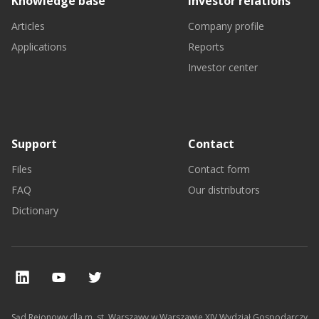
Knowledge base
Investor relations
Articles
Company profile
Applications
Reports
Investor center
Support
Contact
Files
Contact form
FAQ
Our distributors
Dictionary
Sąd Rejonowy dla m. st. Warszawy w Warszawie XIV Wydział Gospodarczy