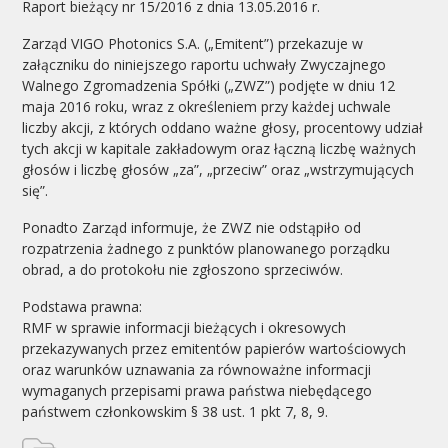
Raport bieżący nr 15/2016 z dnia 13.05.2016 r.
Zarząd VIGO Photonics S.A. („Emitent”) przekazuje w
załączniku do niniejszego raportu uchwały Zwyczajnego
Walnego Zgromadzenia Spółki („ZWZ”) podjęte w dniu 12
maja 2016 roku, wraz z określeniem przy każdej uchwale
liczby akcji, z których oddano ważne głosy, procentowy udział
tych akcji w kapitale zakładowym oraz łączną liczbę ważnych
głosów i liczbę głosów „za”, „przeciw” oraz „wstrzymujących
się”.
Ponadto Zarząd informuje, że ZWZ nie odstąpiło od
rozpatrzenia żadnego z punktów planowanego porządku
obrad, a do protokołu nie zgłoszono sprzeciwów.
Podstawa prawna:
RMF w sprawie informacji bieżących i okresowych
przekazywanych przez emitentów papierów wartościowych
oraz warunków uznawania za równoważne informacji
wymaganych przepisami prawa państwa niebędącego
państwem członkowskim § 38 ust. 1 pkt 7, 8, 9.