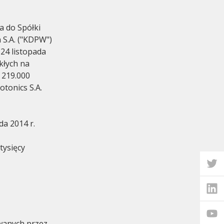
a do Spółki
S.A. ("KDPW")
24 listopada
ykłych na
 219.000
omadzenie
otonics S.A.
da 2014 r.
tysięcy
ywanych przez