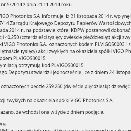
 nr 5/2014 z dnia 21.11.2014 roku
IGO Photonics S.A. informuje, iż 21 listopada 2014 r. wpłynęł
7/14 Zarządu Krajowego Depozytu Papierów Wartościowych 
opada 2014 r., na podstawie której KDPW postanowił dokonać 
cji 40.250 (czterdzieści tysięcy dwieście pięćdziesiąt) akcji zw
łki VIGO Photonics S.A. oznaczonych kodem PLVIGOS00031 z
Ład korporacyjny
Walne zgr
iętnaście tysięcy) akcji zwykłych na okaziciela spółki VIGO Ph
kodem PLVIGOS00015.
symilacją otrzymują kod PLVIGOS00015.
go Depozytu stwierdził jednocześnie , że z dniem 24 listopa
znaczonych będzie 259.250 (dwieście pięćdziesiąt dziewięć 
kcji zwykłych na okaziciela spółki VIGO Photonics S.A.
zano, że wchodzi ona w życie z dniem podjęcia.
na:
1 RMF w sprawie informacji bieżących i okresowych przekaz