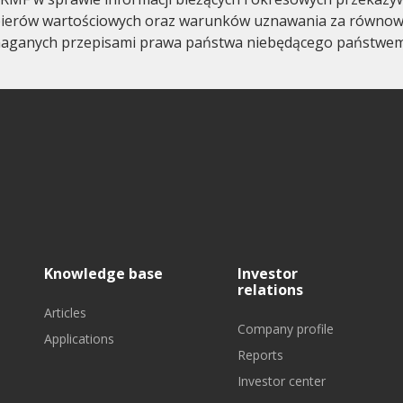
ierów wartościowych oraz warunków uznawania za równo
maganych przepisami prawa państwa niebędącego państwe
Knowledge base
Investor
relations
Articles
Company profile
Applications
Reports
Investor center