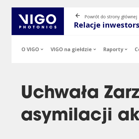
Powrót do strony głównej
Relacje inwestor
O VIGO
VIGO na giełdzie
Raporty
C
Uchwała Zar
asymilacji ak
Aktualności
Informacje o akcjach
Raporty okresowe
Prezentacje
Profil firmy
Notowania
Raporty bieżąc
Materiały vide
inwestorskie