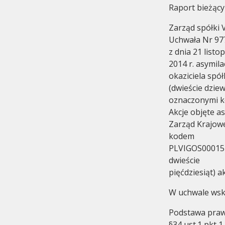
Raport bieżący
Zarząd spółki V
Uchwała Nr 97
z dnia 21 list
2014 r. asymila
okaziciela spó
Komitet Audytu
Historia
(dwieście dziew
oznaczonymi 
Akcje objęte a
Zarząd Krajowe
kodem
PLVIGOS00015 o
dwieście
pięćdziesiąt) a
W uchwale wska
Podstawa praw
§34 ust.1 pkt 