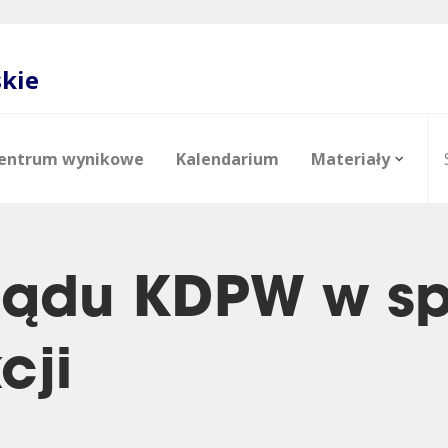
skie
entrum wynikowe
Kalendarium
Materiały
ządu KDPW w sp
cji
e
o
Akcjonariat
Raporty analityczne
Zdjęcia
Zarząd
Polityka 