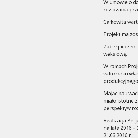
W umowie o do
rozliczania pr
Całkowita wart
Projekt ma zos
Zabezpieczenie
wekslową.
W ramach Proje
wdrożeniu wła
produkcyjnego
Mając na uwadz
miało istotne z
perspektyw ro
Realizacja Proj
na lata 2016 –
21.03.2016 r