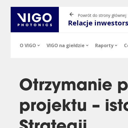
Powrót do strony głównej
Relacje inwestor
O VIGO
VIGO na giełdzie
Raporty
C
Otrzymanie p
projektu – is
Aktualności
Informacje o akcjach
Raporty okresowe
Prezentacje
Profil firmy
Notowania
Raporty bieżąc
Materiały vide
inwestorskie
Strategii.