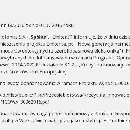
 nr 19/2016 z dnia 01.07.2016 roku
otonics S.A. („
Spółka
”, „Emitent”) informuje, że w dniu dzis
mieszczeniu projektu Emitenta, pt. " Nowa generacja herm
Ład korporacyjny
Walne zgr
 modułów detekcyjnych z szerokopasmową elektroniką" („Pr
tów wybranych do dofinansowania w ramach Programu Oper
ozwój 2014-2020 Poddziałanie 3.2.2 – „Kredyt na innowacje t
ze środków Unii Europejskiej.
 kwota dofinansowania w ramach Projektu wynosi 6.000.00
.pl/files/public/Pliki/Przedsiebiorstwa/Kredyt_na_innowacj
INGOWA_30062016.pdf
finansowania wymaga podpisania umowy z Bankiem Gospo
edzibą w Warszawie, działającym jako Instytucja Pośredniczą