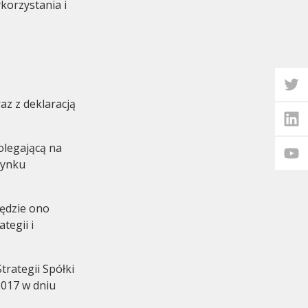
orzystania i
z z deklaracją
olegającą na
dynku
ędzie ono
tegii i
trategii Spółki
2017 w dniu