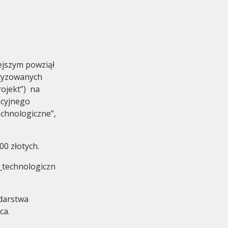
iejszym powziął
etyzowanych
omadzenie
ojekt”) na
acyjnego
echnologiczne”,
0 złotych.
e_technologiczn
darstwa
ca.