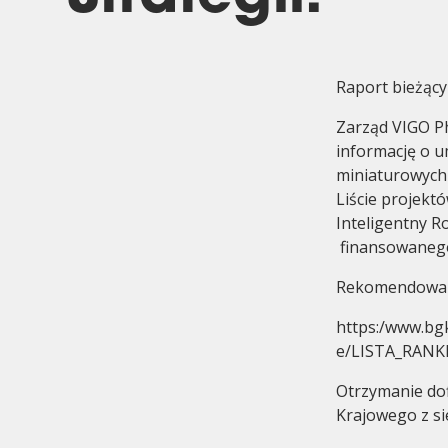
Raport bieżący
Zarząd VIGO Ph
informację o u
Komitet Audytu
Historia
miniaturowych
Liście projek
Inteligentny R
finansowanego 
Rekomendowana
https:/www.bgk
e/LISTA_RANK
Otrzymanie do
Krajowego z si