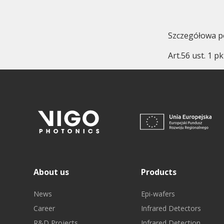
Szczegółowa p
Art.56 ust. 1 p
About us
Products
News
Epi-wafers
Career
Infrared Detectors
R&D Projects
Infrared Detection