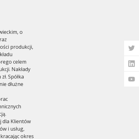
ieckim, o
raz
ości produkcji,
akładu
órego celem
kcji. Nakłady
zł. Spółka
nie dłużne
prac
hnicznych
ją.
j dla Klientów
w i usług,
kracając okres