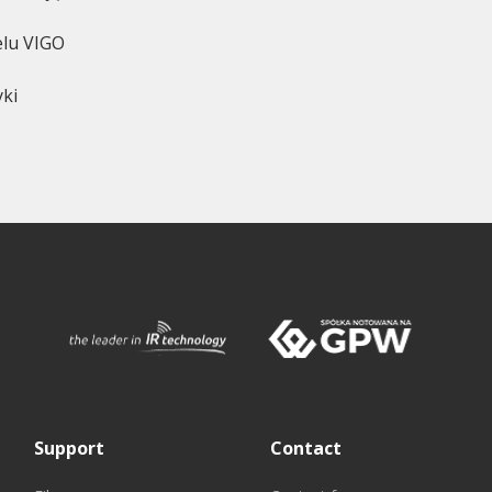
elu VIGO
yki
Support
Contact