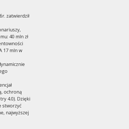
r. zatwierdził
onariuszy,
mu: 40 mln zł
entowności
omadzenie
A 17 mln w
 dynamicznie
cego
encjał
ą, ochroną
y 4.0). Dzięki
e stworzyć
e, najwyższej