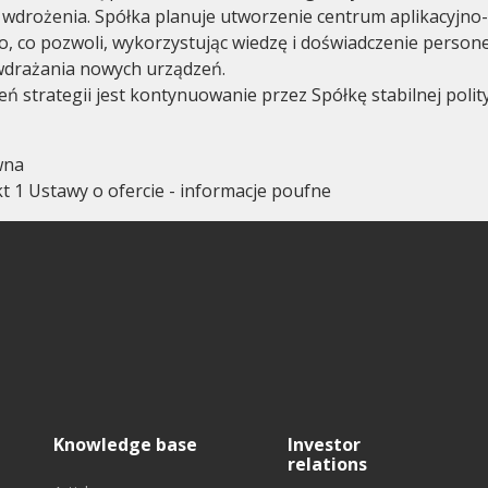
wdrożenia. Spółka planuje utworzenie centrum aplikacyjno-
 co pozwoli, wykorzystując wiedzę i doświadczenie person
wdrażania nowych urządzeń.
eń strategii jest kontynuowanie przez Spółkę stabilnej polit
wna
pkt 1 Ustawy o ofercie - informacje poufne
Knowledge base
Investor
relations