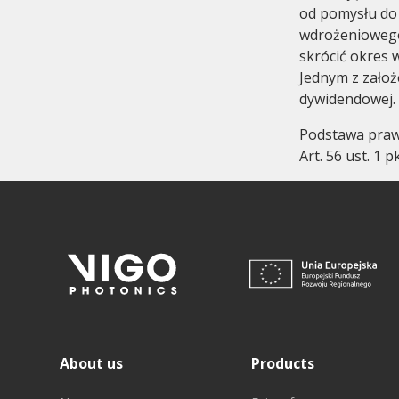
od pomysłu do 
wdrożeniowego,
skrócić okres 
Jednym z założ
dywidendowej.
Podstawa pra
Art. 56 ust. 1 
About us
Products