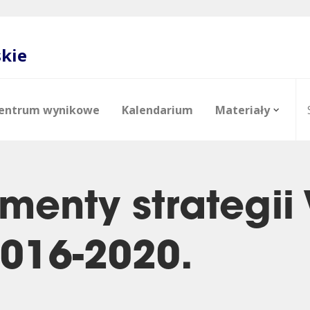
skie
entrum wynikowe
Kalendarium
Materiały
menty strategii
2016-2020.
e
o
Akcjonariat
Raporty analityczne
Zdjęcia
Zarząd
Polityka 