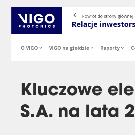
Powrót do strony głównej
Relacje inwestor
O VIGO
VIGO na giełdzie
Raporty
C
Kluczowe ele
S.A. na lata 
Aktualności
Informacje o akcjach
Raporty okresowe
Prezentacje
Profil firmy
Notowania
Raporty bieżąc
Materiały vide
inwestorskie