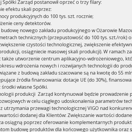
 Spółki Zarząd postanowił oprzeć o trzy filary:
ie efektu skali poprzez:
ocy produkcyjnych do 100 tys. szt. rocznie;
iżenie ceny detektorów.
e budowę nowego zakładu produkcyjnego w Ożarowie Mazow
etrach technicznych (przepustowość do 100 tys. szt./rok) o
zwiększenie czystości technologicznej, zwiększenie efektywn
produkcji, osiągniecie masowej skali produkcji). W ramach z
t także utworzenie centrum aplikacyjno-wdrożeniowego, kt
 okresu wdrożenia nowych i rozwijanych technologii do produ
wiązane z budową zakładu szacowane są na kwotę do 55 mln 
pujące źródła finansowania: dotacje UE (do 30%), finansowa
 środki własne Spółki.
nologii produkcji Zarząd kontynuował będzie prowadzenie 
rozwojowych w celu ciągłego udoskonalenia parametrów tec
z utrzymania przewagi technologicznej VIGO nad konkurenc
 wartości dodanej dla Klientów: Zwiększanie wartości dodane
za osiągną poprzez oferowanie komplementarnych produktó
ientom budowę produktów dla końcowego użytkownika oraz s