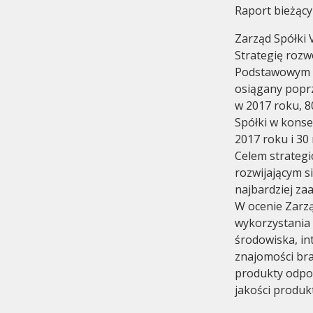
Raport bieżący
Zarząd Spółki V
Strategię rozwo
Podstawowym ce
osiągany popr
w 2017 roku, 8
Komitet Audytu
Historia
Spółki w konse
2017 roku i 30 
Celem strategi
rozwijającym s
najbardziej za
W ocenie Zarz
wykorzystania 
środowiska, in
znajomości bra
produkty odpow
jakości produk