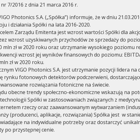
 nr 7/2016 z dnia 21 marca 2016 r.
IGO Photonics S.A. („Spółka”) informuje, że w dniu 21.03.2016
ju i działania Spółki na lata 2016-2020.
lem Zarządu Emitenta jest wzrost wartości Spółki dla akcj
zez wzrost uzyskiwanych przychodów ze sprzedaży do pozio
0 mln zł w 2020 roku oraz utrzymanie wysokiego poziomu r
Ład korporacyjny
Walne zgr
kwencji wzrost jej wyników finansowych do poziomu: EBITD
mln zł w 2020 roku.
cznym VIGO Photonics S.A. jest utrzymanie pozycji lidera na
ię rynku fotonowych detektorów podczerwieni, dostarczają
awansowane rozwiązania fotoniczne na świecie.
ądu obecne trendy społeczno-ekonomiczne wskazują na pot
technologii Spółki w zastosowaniach związanych z medycyn
ternetem rzeczy oraz zaawansowanym wytwarzaniem (industr
nży (producenci, aplikacje, rozwiązania) Spółka jest w stani
iadające na indywidualne potrzeby oraz dostarczyć unikaln
ty po przystępnej cenie.