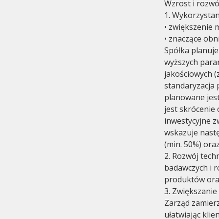
Wzrost i rozwój
1. Wykorzystan
• zwiększenie m
• znaczące obn
Spółka planuj
wyższych param
jakościowych (
standaryzacja 
planowane jes
jest skrócenie
inwestycyjne z
wskazuje nastę
(min. 50%) oraz
2. Rozwój tech
badawczych i 
produktów ora
3. Zwiększanie
Zarząd zamier
ułatwiając kl