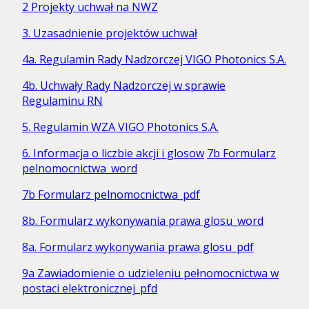
2 Projekty uchwał na NWZ
3. Uzasadnienie projektów uchwał
4a. Regulamin Rady Nadzorczej VIGO Photonics S.A.
4b. Uchwały Rady Nadzorczej w sprawie
Regulaminu RN
5. Regulamin WZA VIGO Photonics S.A.
6. Informacja o liczbie akcji i glosow
7b Formularz
pelnomocnictwa_word
7b Formularz pelnomocnictwa_pdf
8b. Formularz wykonywania prawa glosu_word
8a. Formularz wykonywania prawa glosu_pdf
9a Zawiadomienie o udzieleniu pełnomocnictwa w
postaci elektronicznej_pfd