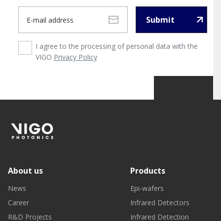
Submit
I agree to the processing of personal data with the
VIGO
Privacy Policy
About us
Products
News
Epi-wafers
Career
Infrared Detectors
R&D Projects
Infrared Detection