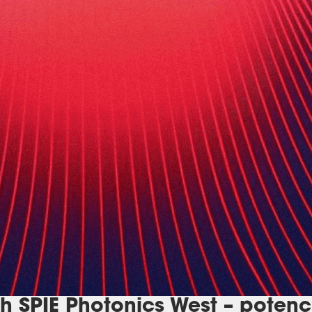
 SPIE Photonics West – potencj