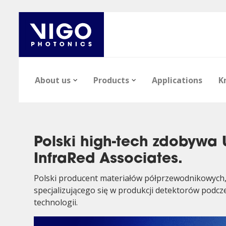
About us
Products
Applications
K
Polski high-tech zdobywa
InfraRed Associates.
Polski producent materiałów półprzewodnikowych, V
specjalizującego się w produkcji detektorów podc
News
Epi-wafers
Articles
Career
Infrared Detect
Files
technologii.