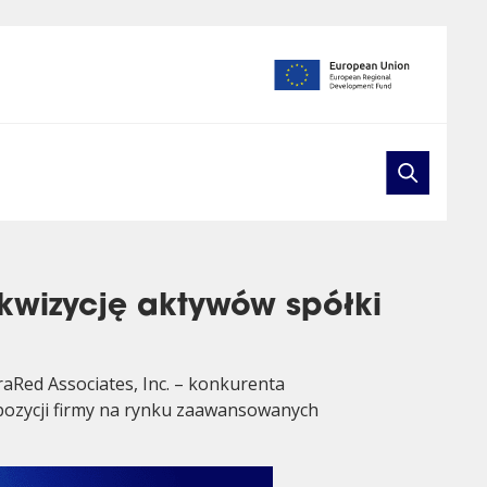
kwizycję aktywów spółki
aRed Associates, Inc. – konkurenta
 pozycji firmy na rynku zaawansowanych
ers
evelopment
Investor relations
Webinars