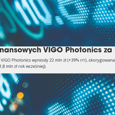
nansowych VIGO Photonics za I
VIGO Photonics wyniosły 22 mln zł (+39% r/r), skorygowana 
,8 mln zł rok wcześniej).