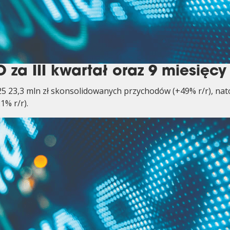
za III kwartał oraz 9 miesięcy
25 23,3 mln zł skonsolidowanych przychodów (+49% r/r), nat
1% r/r).