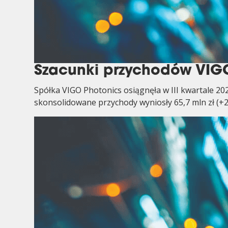
Szacunki przychodów VIGO 
Spółka VIGO Photonics osiągnęła w III kwartale 20
skonsolidowane przychody wyniosły 65,7 mln zł (+2