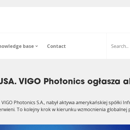
nowledge base
Contact
 USA. VIGO Photonics ogłasza a
IGO Photonics S.A., nabył aktywa amerykańskiej spółki Infr
zerwieni. To kolejny krok w kierunku wzmocnienia globalnej
ors
R&D projects
Infrared Detection
Dictionary
Public ord
Product D
FAQ
Modules