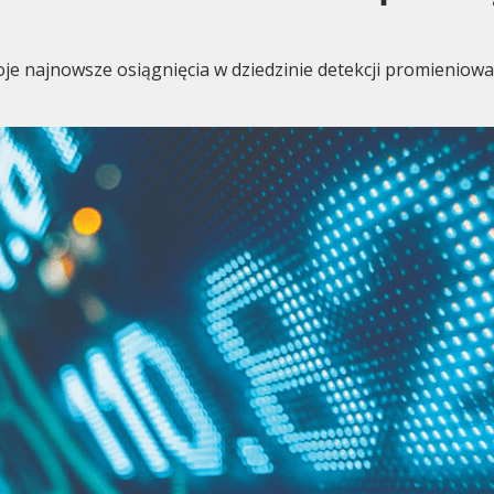
oje najnowsze osiągnięcia w dziedzinie detekcji promienio