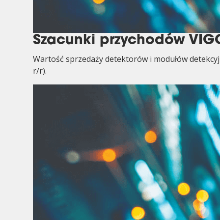
Szacunki przychodów VIGO
Wartość sprzedaży detektorów i modułów detekcyjn
r/r).