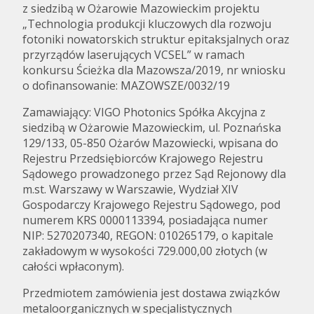
z siedzibą w Ożarowie Mazowieckim projektu
„Technologia produkcji kluczowych dla rozwoju
fotoniki nowatorskich struktur epitaksjalnych oraz
przyrządów laserujących VCSEL” w ramach
konkursu Ścieżka dla Mazowsza/2019, nr wniosku
o dofinansowanie: MAZOWSZE/0032/19
Zamawiający: VIGO Photonics Spółka Akcyjna z
siedzibą w Ożarowie Mazowieckim, ul. Poznańska
129/133, 05-850 Ożarów Mazowiecki, wpisana do
Rejestru Przedsiębiorców Krajowego Rejestru
Sądowego prowadzonego przez Sąd Rejonowy dla
m.st. Warszawy w Warszawie, Wydział XIV
Gospodarczy Krajowego Rejestru Sądowego, pod
numerem KRS 0000113394, posiadająca numer
NIP: 5270207340, REGON: 010265179, o kapitale
zakładowym w wysokości 729.000,00 złotych (w
całości wpłaconym).
Przedmiotem zamówienia jest dostawa związków
metaloorganicznych w specjalistycznych