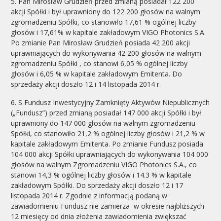
5. Pan Mirosław Grudzień przed zmianą posiadał 122 200
akcji Spółki i był uprawniony do 122 200 głosów na walnym
zgromadzeniu Spółki, co stanowiło 17,61 % ogólnej liczby
głosów i 17,61% w kapitale zakładowym VIGO Photonics S.A.
Po zmianie Pan Mirosław Grudzień posiada 42 200 akcji
uprawniających do wykonywania 42 200 głosów na walnym
zgromadzeniu Spółki , co stanowi 6,05 % ogólnej liczby
głosów i 6,05 % w kapitale zakładowym Emitenta. Do
sprzedaży akcji doszło 12 i 14 listopada 2014 r.
6. S Fundusz Inwestycyjny Zamknięty Aktywów Niepublicznych
(„Fundusz”) przed zmianą posiadał 147 000 akcji Spółki i był
uprawniony do 147 000 głosów na walnym zgromadzeniu
Spółki, co stanowiło 21,2 % ogólnej liczby głosów i 21,2 % w
kapitale zakładowym Emitenta. Po zmianie Fundusz posiada
104 000 akcji Spółki uprawniających do wykonywania 104 000
głosów na walnym Zgromadzeniu VIGO Photonics S.A., co
stanowi 14,3 % ogólnej liczby głosów i 14.3 % w kapitale
zakładowym Spółki. Do sprzedaży akcji doszło 12 i 17
listopada 2014 r. Zgodnie z informacją podaną w
zawiadomieniu Fundusz nie zamierza w okresie najbliższych
12 miesięcy od dnia złożenia zawiadomienia zwiększać