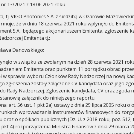
 nr 13/2021 z 18.06.2021 roku.
a, tj. VIGO Photonics S.A. z siedzibą w Ożarowie Mazowieckim
formuje, że w dniu 18 czerwca 2021 roku wpłynęło do Emiten
ent S.A., będącego akcjonariuszem Emitenta, zgłoszenie k
adzorczej Emitenta tj.:
sława Danowskiego;
Ład korporacyjny
Walne zgr
łynęło w związku ze zwołanym na dzień 28 czerwca 2021 ro
dzeniem Emitenta oraz punktem 11 porządku obrad prze
ał w sprawie wyboru Członków Rady Nadzorczej na nową kad
o zgłoszenia zostały załączone CV kandydata oraz jego zg
do Rady Nadzorczej. Zgłoszenie kandydata, CV oraz zgoda 
tanowią załącznik do niniejszego raportu.
: art. 56 ust. 1 pkt 2a) ustawy z dnia 29 lipca 2005 roku o o
warunkach wprowadzania instrumentów finansowych do zor
oraz o spółkach publicznych (Dz. U. z 2018 roku, poz. 512, t
 1 pkt 4) rozporządzenia Ministra Finansów z dnia 29 marca 
macji bieżących i okresowych przekazywanych przez emiten