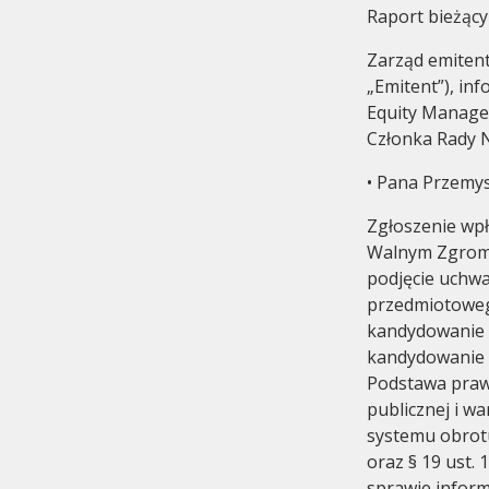
Raport bieżący
Zarząd emitent
„Emitent”), in
Equity Managem
Członka Rady N
• Pana Przemy
Komitet Audytu
Historia
Zgłoszenie wp
Walnym Zgroma
podjęcie uchw
przedmiotoweg
kandydowanie 
kandydowanie s
Podstawa prawna
publicznej i 
systemu obrotu 
oraz § 19 ust.
sprawie infor