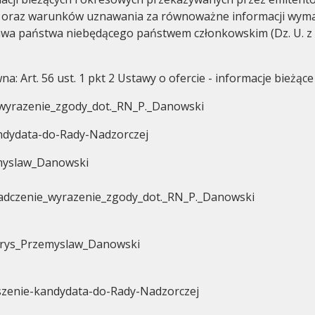
 oraz warunków uznawania za równoważne informacji wym
awa państwa niebędącego państwem członkowskim (Dz. U. z 
a: Art. 56 ust. 1 pkt 2 Ustawy o ofercie - informacje bieżąc
wyrazenie_zgody_dot._RN_P._Danowski
ndydata-do-Rady-Nadzorczej
myslaw_Danowski
adczenie_wyrazenie_zgody_dot._RN_P._Danowski
orys_Przemyslaw_Danowski
szenie-kandydata-do-Rady-Nadzorczej