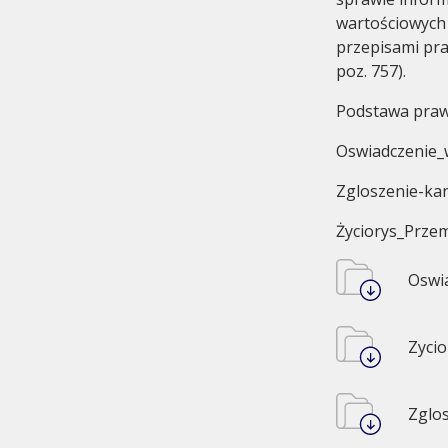
wartościowych
przepisami pr
poz. 757).
Podstawa prawn
Oswiadczenie_
Zgloszenie-ka
Życiorys_Prze
Oswi
Zyci
Zglo