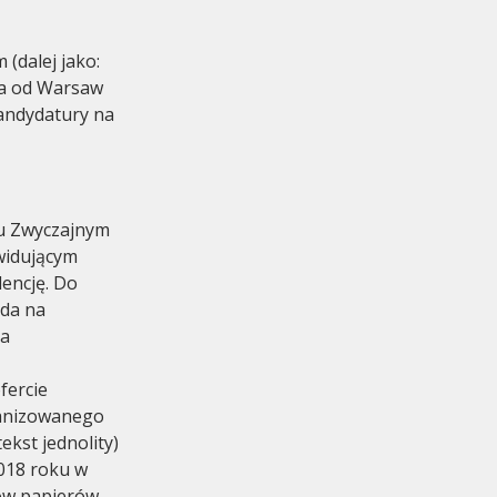
 (dalej jako:
ta od Warsaw
andydatury na
omadzenie
ku Zwyczajnym
widującym
encję. Do
oda na
na
fercie
ganizowanego
ekst jednolity)
2018 roku w
tów papierów