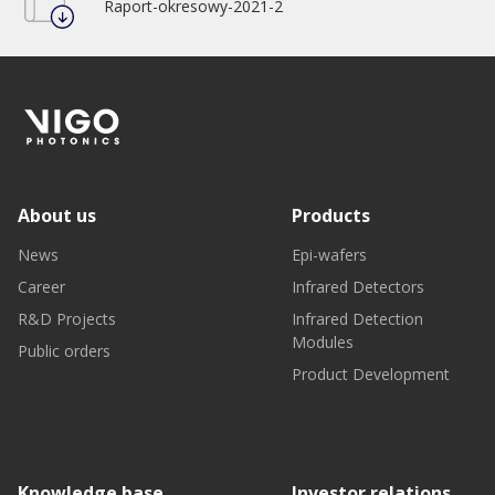
Raport-okresowy-2021-2
About us
Products
News
Epi-wafers
Career
Infrared Detectors
R&D Projects
Infrared Detection
Modules
Public orders
Product Development
Knowledge base
Investor relations