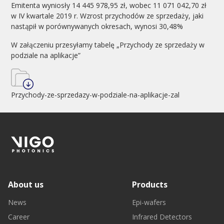
Emitenta wyniosły 14 445 978,95 zł, wobec 11 071 042,70 zł
w IV kwartale 2019 r. Wzrost przychodów ze sprzedaży, jaki
nastąpił w porównywanych okresach, wynosi 30,48%
W załączeniu przesyłamy tabelę „Przychody ze sprzedaży w
podziale na aplikacje”
Przychody-ze-sprzedazy-w-podziale-na-aplikacje-zal
About us
Products
News
Epi-wafers
Career
Infrared Detectors