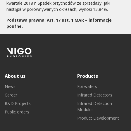
kwartale 2018 r. Spadek przychodów ze sprzedaży, jaki
nastąpił w porównywanych okresach, wynosi 13,84%.
Podstawa prawna: Art. 17 ust. 1 MAR – informacje
poufne.
About us
Products
News
Epi-wafers
Career
Infrared Detectors
R&D Projects
Infrared Detection
Modules
Public orders
Product Development