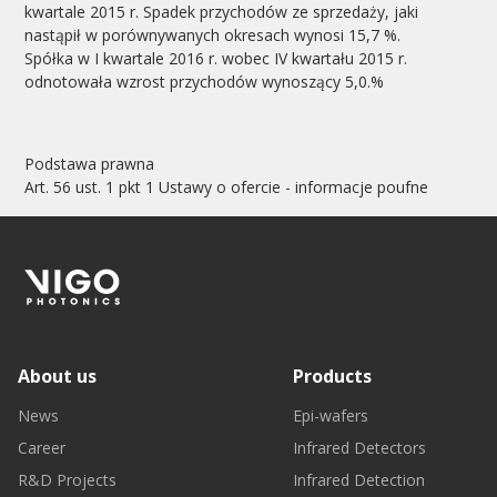
kwartale 2015 r. Spadek przychodów ze sprzedaży, jaki
nastąpił w porównywanych okresach wynosi 15,7 %.
Spółka w I kwartale 2016 r. wobec IV kwartału 2015 r.
odnotowała wzrost przychodów wynoszący 5,0.%
Podstawa prawna
Art. 56 ust. 1 pkt 1 Ustawy o ofercie - informacje poufne
About us
Products
News
Epi-wafers
Career
Infrared Detectors
R&D Projects
Infrared Detection