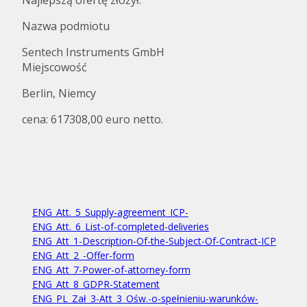
Najlepszą ofertę złożył:
Nazwa podmiotu
Sentech Instruments GmbH
Miejscowość
Berlin, Niemcy
cena: 617308,00 euro netto.
ENG_Att._5_Supply-agreement_ICP-
ENG_Att._6_List-of-completed-deliveries
ENG_Att_1-Description-Of-the-Subject-Of-Contract-ICP
ENG_Att_2_-Offer-form
ENG_Att_7-Power-of-attorney-form
ENG_Att_8_GDPR-Statement
ENG_PL_Zał_3-Att_3_Ośw.-o-spełnieniu-warunków-