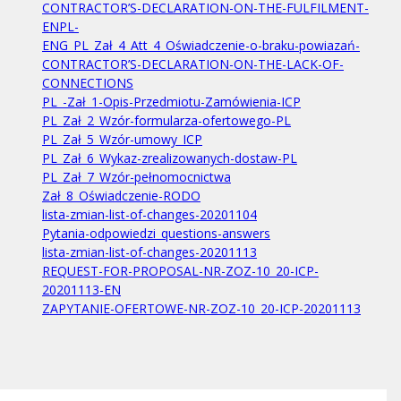
CONTRACTOR’S-DECLARATION-ON-THE-FULFILMENT-
ENPL-
ENG_PL_Zał_4_Att_4_Oświadczenie-o-braku-powiazań-
CONTRACTOR’S-DECLARATION-ON-THE-LACK-OF-
CONNECTIONS
PL_-Zał_1-Opis-Przedmiotu-Zamówienia-ICP
PL_Zał_2_Wzór-formularza-ofertowego-PL
PL_Zał_5_Wzór-umowy_ICP
PL_Zał_6_Wykaz-zrealizowanych-dostaw-PL
PL_Zał_7_Wzór-pełnomocnictwa
Zał_8_Oświadczenie-RODO
lista-zmian-list-of-changes-20201104
Pytania-odpowiedzi_questions-answers
lista-zmian-list-of-changes-20201113
REQUEST-FOR-PROPOSAL-NR-ZOZ-10_20-ICP-
20201113-EN
ZAPYTANIE-OFERTOWE-NR-ZOZ-10_20-ICP-20201113