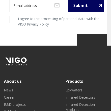
Submit
I agree to the processing of personal data with the
VIGO
Privacy Policy
About us
Products
News
Epi-wafers
Career
Infrared Detectors
R&D projects
Infrared Detection
Modules