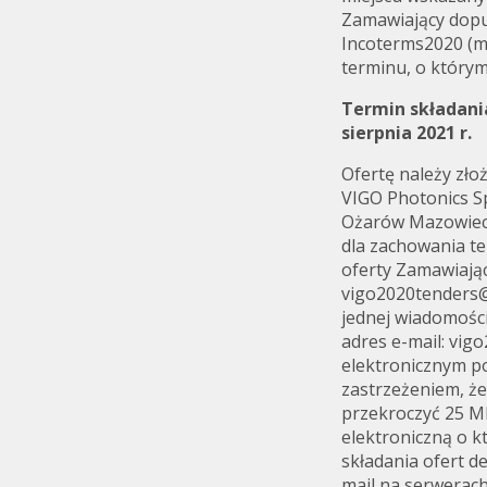
Zamawiający dopu
Incoterms2020 (m.
terminu, o który
Termin składani
sierpnia
2021 r.
Ofertę należy zło
VIGO Photonics Sp
Ożarów Mazowieck
dla zachowania te
oferty Zamawiając
vigo2020tenders@
jednej wiadomości
adres e-mail: vi
elektronicznym p
zastrzeżeniem, ż
przekroczyć 25 M
elektroniczną o k
składania ofert d
mail na serwerac