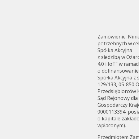
Zamówienie: Nini
potrzebnych w cel
Spółka Akcyjna
Investor relations
Quality
z siedzibą w Oża
4.0 i IoT” w ram
o dofinansowanie
Spółka Akcyjna z
129/133, 05-850 
Przedsiębiorców
Sąd Rejonowy dla
Gospodarczy Kra
0000113394, posi
o kapitale zakład
wpłaconym).
Przedmiotem Zamó