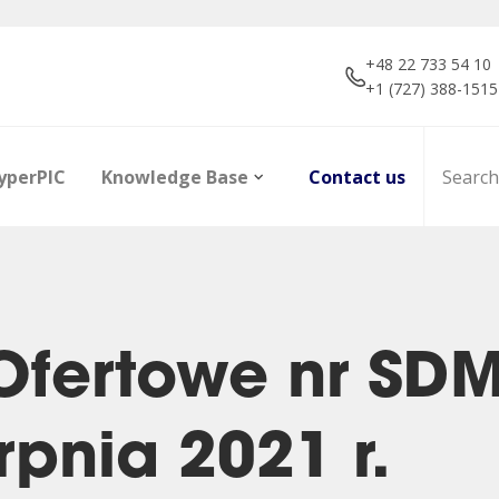
+48 22 733 54 10
+1 (727) 388-1515
yperPIC
Knowledge Base
Contact us
Ofertowe nr SD
ors
Career
Infrared Detection
Dictionary of terms
R&D projec
Focal Plan
Articles
rpnia 2021 r.
Modules