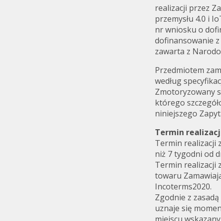
realizacji przez 
przemysłu 4.0 i 
nr wniosku o do
dofinansowanie z
zawarta z Narod
Przedmiotem zam
według specyfikacj
Zmotoryzowany sto
którego szczegóło
niniejszego Zapy
Termin realizac
Termin realizacji 
niż 7 tygodni od 
Termin realizacj
towaru Zamawiaj
Incoterms2020.
Zgodnie z zasadą
uznaje się momen
miejscu wskazanym