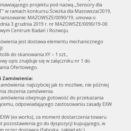
Zamawiającego projektu pod nazwą „Sensory dla
IoT” w ramach konkursu Ścieżka dla Mazowsza/2019,
finansowanie: MAZOWSZE/0090/19, umowa o
 dnia 3 grudnia 2019 r. nr MAZOWSZE/0090/19-00
owym Centrum Badań i Rozwoju.
ówienia jest dostawa elementu mechanicznego
i:
lik do skanowania XY – 1 szt.,
wy opis znajduje się w załączniku nr 1 do
tania Ofertowego.
ji Zamówienia:
zamówienia: najszybciej jak to możliwe, nie później
dnia złożenia zamówienia.
i zamówienia obejmuje gotowość do przekazania
ącemu, odpowiadającego zastosowaniu zasady EXW
 EXW (ex works), za moment dostarczenia towaru
t pozostawienia go do dyspozycji kupującego, w
 przez dostawcę (fabryka, zakład etc.).