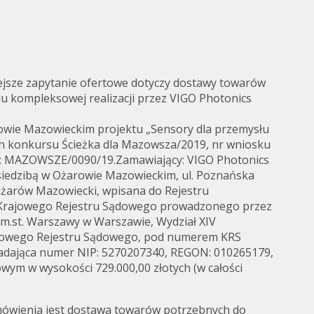
ejsze zapytanie ofertowe dotyczy dostawy towarów
u kompleksowej realizacji przez VIGO Photonics
Collaboration and
rowie Mazowieckim projektu „Sensory dla przemysłu
Media
ach konkursu Ścieżka dla Mazowsza/2019, nr wniosku
: MAZOWSZE/0090/19.Zamawiający: VIGO Photonics
 siedzibą w Ożarowie Mazowieckim, ul. Poznańska
Ożarów Mazowiecki, wpisana do Rejestru
 Krajowego Rejestru Sądowego prowadzonego przez
 m.st. Warszawy w Warszawie, Wydział XIV
jowego Rejestru Sądowego, pod numerem KRS
adająca numer NIP: 5270207340, REGON: 010265179,
owym w wysokości 729.000,00 złotych (w całości
wienia jest dostawa towarów potrzebnych do