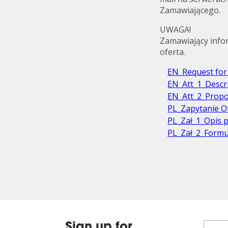
Zamawiającego.
UWAGA!
Zamawiający info
oferta.
EN_Request for
EN_Att_1_Descri
EN_Att_2_Propo
PL_Zapytanie O
PL_Zał_1_Opis 
PL_Zał_2_Formu
Sign up for