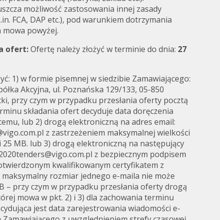
szcza możliwość zastosowania innej zasady
in. FCA, DAP etc.), pod warunkiem dotrzymania
m mowa powyżej.
a ofert:
Ofertę należy złożyć w terminie do dnia:
27
żyć: 1) w formie pisemnej w siedzibie Zamawiającego:
ółka Akcyjna, ul. Poznańska 129/133, 05-850
i, przy czym w przypadku przesłania oferty pocztą
rminu składania ofert decyduje data doręczenia
emu, lub 2) drogą elektroniczną na adres email:
vigo.com.pl z zastrzeżeniem maksymalnej wielkości
 25 MB. lub 3) drogą elektroniczną na następujący
go2020tenders@vigo.com.pl z bezpiecznym podpisem
otwierdzonym kwalifikowanym certyfikatem z
e maksymalny rozmiar jednego e-maila nie może
B – przy czym w przypadku przesłania oferty drogą
tórej mowa w pkt. 2) i 3) dla zachowania terminu
ecydująca jest data zarejestrowania wiadomości e-
h Zamawiającego z uwzględnieniem strefy czasowej