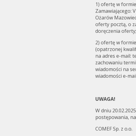
1) ofertę w formi
Zamawiającego: VI
Ożarów Mazowieck
oferty pocztą, o 
doręczenia oferty
2) ofertę w formi
(opatrzonej kwal
na adres e-mail: 
zachowaniu termin
wiadomości na se
wiadomości e-mai
UWAGA!
W dniu 20.02.2025
postępowania, naj
COMEF Sp. z o.o.