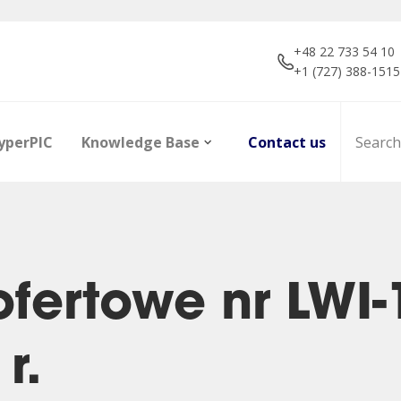
+48 22 733 54 10
+1 (727) 388-1515
yperPIC
Knowledge Base
Contact us
fertowe nr LWI-
ors
Career
Infrared Detection
Dictionary of terms
R&D projec
Focal Plan
Articles
r.
Modules