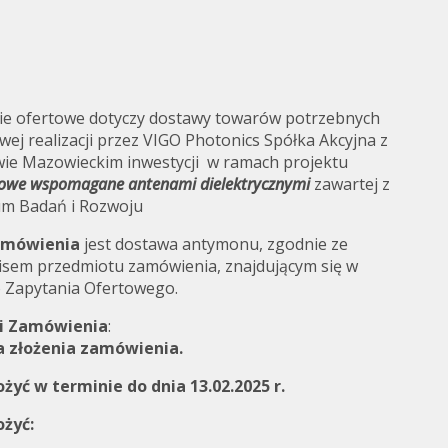
nie ofertowe dotyczy dostawy towarów potrzebnych
ej realizacji przez VIGO Photonics Spółka Akcyjna z
wie Mazowieckim inwestycji w ramach projektu
Collaboration and
lowe wspomagane antenami dielektrycznymi
zawartej z
Media
m Badań i Rozwoju
amówienia
jest dostawa antymonu, zgodnie ze
sem przedmiotu zamówienia, znajdującym się w
o Zapytania Ofertowego.
ji Zamówienia
:
a złożenia zamówienia.
ożyć w terminie do dnia 13.02.2025 r.
ożyć: