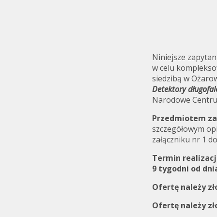
Niniejsze zapyta
w celu kompleksow
siedzibą w Ożaro
Investor relations
Quality
Detektory długofa
Narodowe Centru
Przedmiotem z
szczegółowym opi
załączniku nr 1 d
Termin realizac
9 tygodni od dni
Ofertę należy zł
Ofertę należy zł